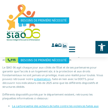
Personnes victimes
BESOINS DE PREMIÈRE NÉCESSITÉ
de violence
Ouv
Chaque jour, au SIAO 06, nous sommes pleinement mobilisés pour
accompagner les personnes en situation de vulnérabilité sur le territoire des
Alpes-Maritimes. Notre engagement se traduit par des actions concrètes :
orientation vers des dispositifs adaptés, hébergement d’urgence,
115
accompagnement social et soutien vers l’autonomie.
BESOINS DE PREMIÈRE NÉCESSITÉ
Le SIAO 06 agit chaque jour aux côtés de l’Etat et de ses partenaires pour
garantir que l’accès à un logement sûr, à la protection et aux droits
fondamentaux ne soit jamais un privilège, mais une réalité pour toutes. Vous
pouvez retrouver notre
présentation
, faite en lien avec la DDETS, pour
découvrir nos indicateurs clés de 2025 ainsi que les différents dispositifs et
structures dédiés.
Différents dispositifs portés par le département existent, retrouvez les
plaquettes informatives ci-dessous :
La cartographie des acteurs de lutte contre les violences faites aux