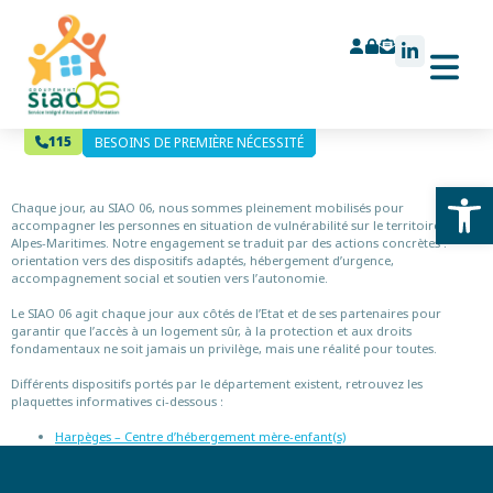
Mère-enfant(s)
115
BESOINS DE PREMIÈRE NÉCESSITÉ
BESOINS DE PREMIÈRE NÉCESSITÉ
Ouv
Chaque jour, au SIAO 06, nous sommes pleinement mobilisés pour
accompagner les personnes en situation de vulnérabilité sur le territoire des
Alpes-Maritimes. Notre engagement se traduit par des actions concrètes :
orientation vers des dispositifs adaptés, hébergement d’urgence,
accompagnement social et soutien vers l’autonomie.
Le SIAO 06 agit chaque jour aux côtés de l’Etat et de ses partenaires pour
garantir que l’accès à un logement sûr, à la protection et aux droits
fondamentaux ne soit jamais un privilège, mais une réalité pour toutes.
Différents dispositifs portés par le département existent, retrouvez les
plaquettes informatives ci-dessous :
Harpèges – Centre d’hébergement mère-enfant(s)