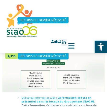
Formations
BESOINS DE PREMIÈRE NÉCESSITÉ
Le Groupement SIAO 06 invite tous les professionnels du social à prendre part
à des formations programmées tout au long de l’année.
Ouv
Vous pouvez retrouver notre calendrier pour le second semestre 2026 :
115
BESOINS DE PREMIÈRE NÉCESSITÉ
Utilisateur premier accueil :
La formation se fera en
présentiel dans les locaux du Groupement SIAO 06.
Cette formation s’adresse aux assistants sociaux de