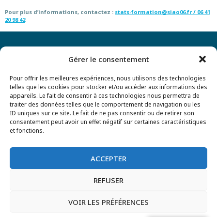
Pour plus d’informations, contactez :
stats-formation@siao06.fr /
06 41
20 98 42
Gérer le consentement
Pour offrir les meilleures expériences, nous utilisons des technologies
telles que les cookies pour stocker et/ou accéder aux informations des
Mentions légales
appareils. Le fait de consentir à ces technologies nous permettra de
traiter des données telles que le comportement de navigation ou les
Politique de confidentialité
ID uniques sur ce site. Le fait de ne pas consentir ou de retirer son
consentement peut avoir un effet négatif sur certaines caractéristiques
CONTACT
et fonctions.
© SIAO-06 COPYRIGHT 2024
ACCEPTER
REFUSER
VOIR LES PRÉFÉRENCES