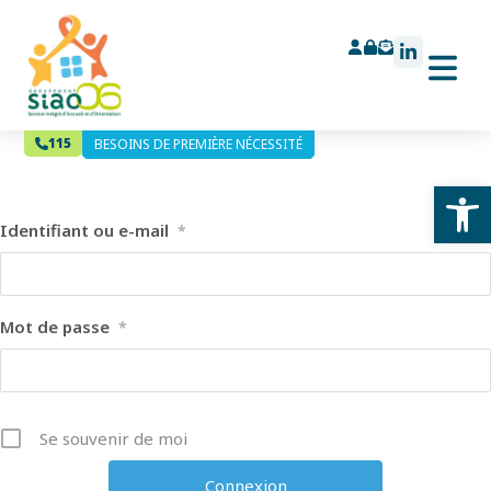
Connexion
115
BESOINS DE PREMIÈRE NÉCESSITÉ
BESOINS DE PREMIÈRE NÉCESSITÉ
Ouv
Identifiant ou e-mail
*
Mot de passe
*
Se souvenir de moi